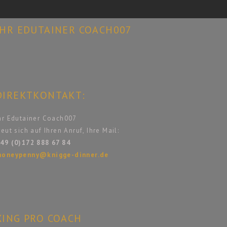
IHR EDUTAINER COACH007
DIREKTKONTAKT:
hr Edutainer Coach007
reut sich auf Ihren Anruf, Ihre Mail:
49 (0)172 888 67 84
oneypenny@knigge-dinner.de
XING PRO COACH