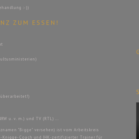
ehandlung :-))
ZENZ ZUM ESSEN!
nt
Kultusministerien)
überarbeitet!)
RW u. v. m.) und TV (RTL) …
tznamen "Bigge" versehen) ist vom Arbeitskreis
-Knigge-Coach und IHK-zertifizierter Trainer für