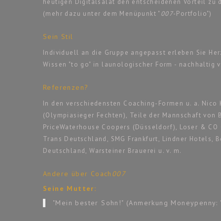
heutigen Digitalsalat den entscheidenen Vorteil zu
(mehr dazu unter dem Menüpunkt "
007
-Portfolio")
Sein Stil
Individuell an die Gruppe angepasst erleben Sie Her
Wissen "to go" in launologischer Form - nachhaltig v
Referenzen?
In den verschiedensten Coaching-Formen u. a. Nico 
(Olympiasieger Fechten), Teile der Mannschaft von B
PriceWaterhouse Coopers (Düsseldorf), Loser & CO 
Trans Deutschland, SMG Frankfurt, Lindner Hotels, 
Deutschland, Warsteiner Brauerei u. v. m.
Andere über Coach
007
Seine Mutter:
"Mein bester Sohn!" (Anmerkung Moneypenny: "