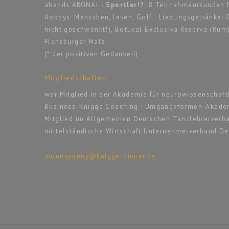
abends ARONAL ·
Sportler!?:
8 Teilnahmeurkunden B
Hobbys: Menschen, lesen, Golf · Lieblingsgetränke: G
nicht geschwenkt!), Botucal Exclusiva Reserva (Rum),
Flensburger Malz
(* der positiven Gedanken)
Mitgliedschaften:
war Mitglied in der Akademie für neurowissenschaf
Business-Knigge Coaching · Umgangsformen-Akademi
Mitglied im Allgemeinen Deutschen Tanzlehrerverb
mittelständische Wirtschaft Unternehmerverband De
moneypenny@knigge-dinner.de