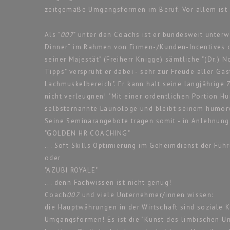
zeitgemäße Umgangsformen im Beruf. Vor allem ist e
Als "
007
" unter den Coachs ist er bundesweit unter
Dinner“ im Rahmen von Firmen-/Kunden-Incentives 
seiner Majestät" (Freiherr Knigge) sämtliche "(Dr.)
Tipps" versprüht er dabei - sehr zur Freude aller Gä
Lachmuskelbereich". Er kann halt seine langjährig
nicht verleugnen! "Mit einer ordentlichen Portion Hu
selbsternannte Launologe und bleibt seinem humo
Seine Seminarangebote tragen somit - in Anlehnung
"GOLDEN HR COACHING"
... Soft Skills Optimierung im Geheimdienst der Füh
oder
"AZUBI ROYALE"
... denn Fachwissen ist nicht genug!
Coach
007
und viele Unternehmer/innen wissen:
die Hauptwährungen in der Wirtschaft sind soziale
Umgangsformen! Es ist die "Kunst des limbischen Um