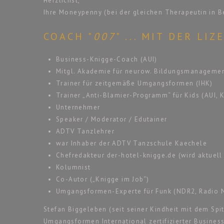
Herzlichst,
Ihre Moneypenny (bei der gleichen Therapeutin in B
COACH "
007
" ... MIT DER LI
Business-Knigge-Coach (AUI)
Mitgl. Akademie für neurow. Bildungsmanageme
Trainer für zeitgemäße Umgangsformen (IHK)
Trainer „Anti-Blamier-Programm“ für Kids (AUI, 
Unternehmer
Speaker / Moderator / Edutainer
ADTV Tanzlehrer
war Inhaber der ADTV Tanzschule Kaechele
Chefredakteur der-hotel-knigge.de (wird aktuell 
Kolumnist
Co-Autor („Knigge im Job“)
Umgangsformen-Experte für Funk (NDR2, Radio N
Stefan Biggeleben (seit seiner Kindheit mit dem Spi
Umgangsformen International zertifizierter Business