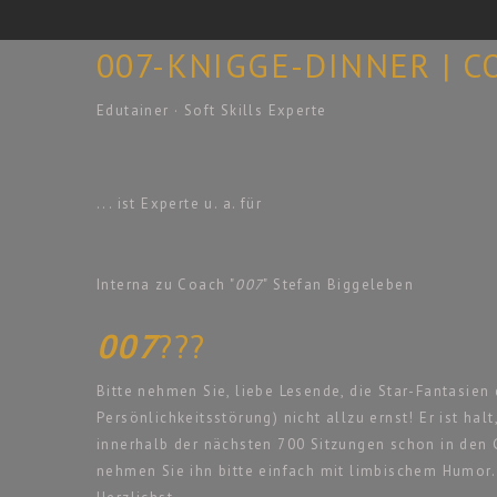
007-KNIGGE-DINNER | C
Edutainer · Soft Skills Experte
... ist Experte u. a. für
Interna zu Coach "
007
" Stefan Biggeleben
007
???
Bitte nehmen Sie, liebe Lesende, die Star-Fantasie
Persönlichkeitsstörung) nicht allzu ernst! Er ist hal
innerhalb der nächsten 700 Sitzungen schon in den G
nehmen Sie ihn bitte einfach mit limbischem Humor.