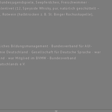
undesjugendspiele, Seepferdchen, Freischwimmer ·
lenlivet (12, Speyside Whisky, pur, natürlich geschüttelt –
 Rotwein (halbtrocken z. B. St. Binger Rochuskapelle),
tliches Bildungsmanagement · Bundesverband für AUI-
e Deutschland · Gesellschaft für Deutsche Sprache · war
and · war Mitglied im BVMW - Bundesverband
utschlands e.V.
up