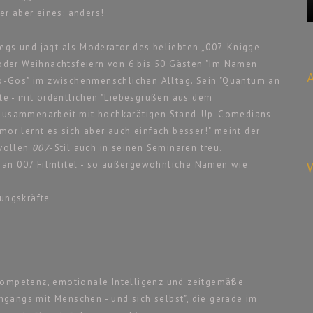
r aber eines: anders!
wegs und jagt als Moderator des beliebten „007-Knigge-
oder Weihnachtsfeiern von 6 bis 50 Gästen "Im Namen
 No-Gos" im zwischenmenschlichen Alltag. Sein "Quantum an
ste - mit ordentlichen "Liebesgrüßen aus dem
e Zusammenarbeit mit hochkarätigen Stand-Up-Comedians
mor lernt es sich aber auch einfach besser!" meint der
rvollen
007
-Stil auch in seinen Seminaren treu.
 an 007 Filmtitel - so außergewöhnliche Namen wie
rungskräfte
 Kompetenz, emotionale Intelligenz und zeitgemäße
gangs mit Menschen - und sich selbst", die gerade im