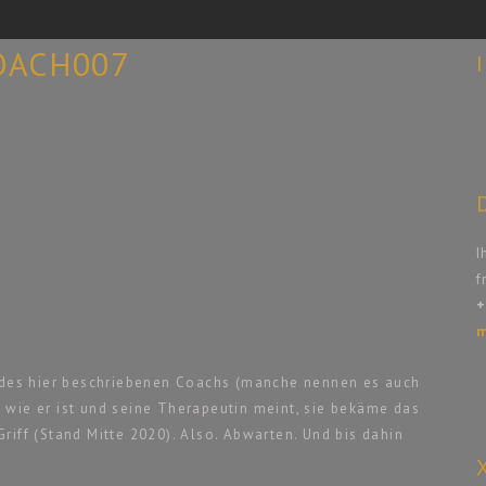
OACH007
I
f
+
m
n des hier beschriebenen Coachs (manche nennen es auch
t, wie er ist und seine Therapeutin meint, sie bekäme das
riff (Stand Mitte 2020). Also. Abwarten. Und bis dahin