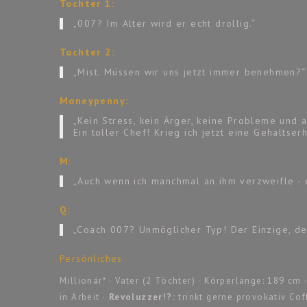
Tochter 1:
„007? Im Alter wird er echt drollig.“
Tochter 2:
„Mist. Müssen wir uns jetzt immer benehmen?“
Moneypenny:
„Kein Stress, kein Ärger, keine Probleme und 
Ein toller Chef! Krieg ich jetzt eine Gehaltse
M:
„Auch wenn ich manchmal an ihm verzweifle - e
Q:
„Coach 007? Unmöglicher Typ! Der Einzige, de
Persönliches
Millionär* · Vater (2 Töchter) · Körperlänge: 189 c
in Arbeit ·
Revoluzzer!?:
trinkt gerne provokativ C