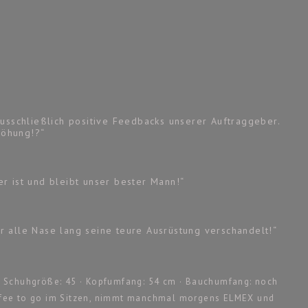
ausschließlich positive Feedbacks unserer Auftraggeber.
rhöhung!?“
r ist und bleibt unser bester Mann!“
r alle Nase lang seine teure Ausrüstung verschandelt!“
m · Schuhgröße: 45 · Kopfumfang: 54 cm · Bauchumfang: noch
offee to go im Sitzen, nimmt manchmal morgens ELMEX und